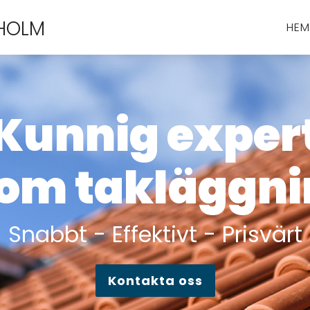
HOLM
HEM
Kunnig exper
om takläggn
Snabbt - Effektivt - Prisvärt
Kontakta oss