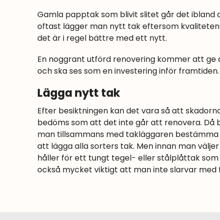
Gamla papptak som blivit slitet går det ibland
oftast lägger man nytt tak eftersom kvalitet
det är i regel bättre med ett nytt.
En noggrant utförd renovering kommer att ge de
och ska ses som en investering inför framtiden.
Lägga nytt tak
Efter besiktningen kan det vara så att skadorn
bedöms som att det inte går att renovera. Då 
man tillsammans med takläggaren bestämma vil
att lägga alla sorters tak. Men innan man välje
håller för ett tungt tegel- eller stålplåttak som
också mycket viktigt att man inte slarvar med 