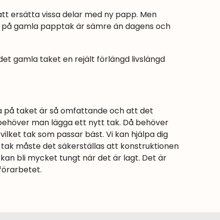
 att ersätta vissa delar med ny papp. Men
en på gamla papptak är sämre än dagens och
t gamla taket en rejält förlängd livslängd
a på taket är så omfattande och att det
behöver man lägga ett nytt tak. Då behöver
ket tak som passar bäst. Vi kan hjälpa dig
r tak måste det säkerställas att konstruktionen
 kan bli mycket tungt när det är lagt. Det är
förarbetet.