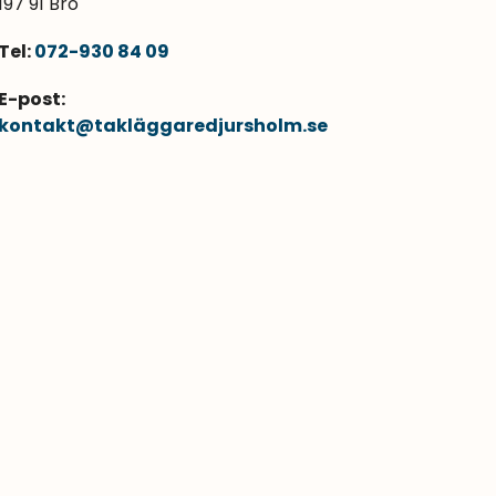
197 91 Bro
Tel:
072-930 84 09
E-post:
kontakt@takläggaredjursholm.se